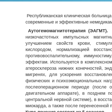
Республиканская клиническая больница
современные и эффективные немедикам
Аутогемомагнитотерапия (ЭАГМТ).
М
низкочастотных импульсных магни
улучшением свойств крови, стимул
кислородом, нормализацией восста
противовоспалительному, иммуности
эффектам. Используется в комплексно
атеросклероза нижних конечностей, энд
мигренях, для ускорения восстановле
физических и психоэмоциональных нагр
послеоперационном периоде (после о
двигательном аппарате), в позднем п
центральной нервной системе), в восст
миокарда, а также после перенесенной 
Курс лечения состоит из 5 сеансов.