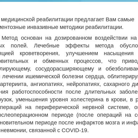
 медицинской реабилитации предлагает Вам самые
ентозные инвазивные методики реабилитации.
етод основан на дозированном воздействии на
тных полей. Лечебные эффекты метода обусло
яцией кроветворения, улучшением насыщения 
новительных и обменных процессов, что прив
мулирующему, сосудорасширяющему и обезболив
м лечении ишемической болезни сердца, облитерир
артериита, ангиопатиях, нейропатиях, сахарного ди
ния работоспособности после длительных заболе
узок, уменьшения уровня холестерина в крови, в 
пераций на периферической нервной системе, о
ослеоперационном периоде (после операций на с
ановительном периоде после инфарктов мозга и инф
пневмонии, связанной с COVID-19.