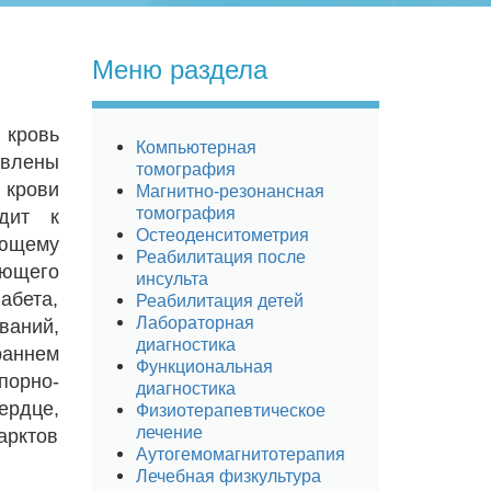
Меню раздела
 кровь
Компьютерная
влены
томография
крови
Магнитно-резонансная
томография
одит к
Остеоденситометрия
ающему
Реабилитация после
ующего
инсульта
абета,
Реабилитация детей
Лабораторная
ваний,
диагностика
раннем
Функциональная
порно-
диагностика
ердце,
Физиотерапевтическое
лечение
арктов
Аутогемомагнитотерапия
Лечебная физкультура