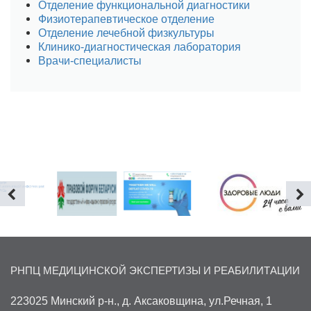
Отделение функциональной диагностики
Физиотерапевтическое отделение
Отделение лечебной физкультуры
Клинико-диагностическая лаборатория
Врачи-специалисты
РНПЦ МЕДИЦИНСКОЙ ЭКСПЕРТИЗЫ И РЕАБИЛИТАЦИИ
223025 Минский р-н., д. Аксаковщина, ул.Речная, 1