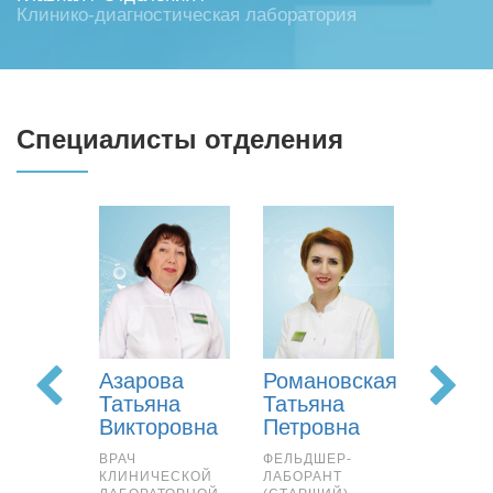
Клинико-диагностическая лаборатория
Специалисты отделения
Азарова
Романовская
Филип
Татьяна
Татьяна
Анна
Викторовна
Петровна
Влади
ВРАЧ
ФЕЛЬДШЕР-
ВРАЧ
КЛИНИЧЕСКОЙ
ЛАБОРАНТ
КЛИНИЧ